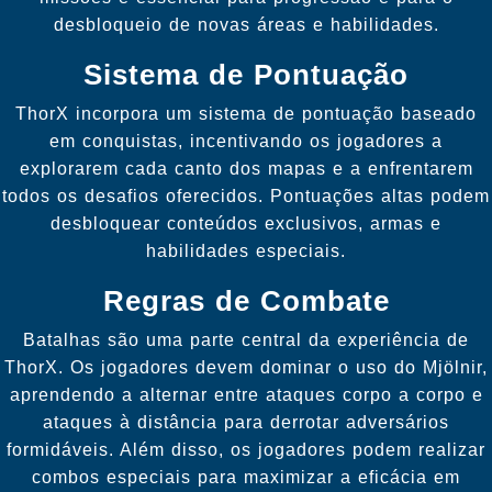
desbloqueio de novas áreas e habilidades.
Sistema de Pontuação
ThorX incorpora um sistema de pontuação baseado
em conquistas, incentivando os jogadores a
explorarem cada canto dos mapas e a enfrentarem
todos os desafios oferecidos. Pontuações altas podem
desbloquear conteúdos exclusivos, armas e
habilidades especiais.
Regras de Combate
Batalhas são uma parte central da experiência de
ThorX. Os jogadores devem dominar o uso do Mjölnir,
aprendendo a alternar entre ataques corpo a corpo e
ataques à distância para derrotar adversários
formidáveis. Além disso, os jogadores podem realizar
combos especiais para maximizar a eficácia em