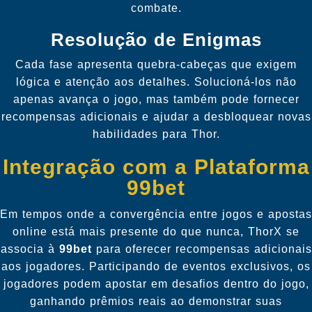
combate.
Resolução de Enigmas
Cada fase apresenta quebra-cabeças que exigem
lógica e atenção aos detalhes. Solucioná-los não
apenas avança o jogo, mas também pode fornecer
recompensas adicionais e ajudar a desbloquear novas
habilidades para Thor.
Integração com a Plataforma
99bet
Em tempos onde a convergência entre jogos e apostas
online está mais presente do que nunca, ThorX se
associa à
99bet
para oferecer recompensas adicionais
aos jogadores. Participando de eventos exclusivos, os
jogadores podem apostar em desafios dentro do jogo,
ganhando prêmios reais ao demonstrar suas