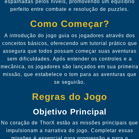
espalhadas pelos níveis, promovendo um equilíbrio
perfeito entre combate e resolução de puzzles.
Como Começar?
A introdução do jogo guia os jogadores através dos
conceitos básicos, oferecendo um tutorial prático que
assegura que todos possam começar suas aventuras
sem dificuldades. Após entender os controles e a
mecânica, os jogadores são lançados em sua primeira
missão, que estabelece o tom para as aventuras que
se seguirão.
Regras do Jogo
Objetivo Principal
No coração de ThorX estão as missões principais que
impulsionam a narrativa do jogo. Completar essas
missões é essencial para progressão e para o