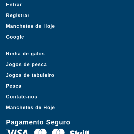
Entrar
Registrar
Manchetes de Hoje
Google
Rinha de galos
Jogos de pesca
Jogos de tabuleiro
Pesca
Contate-nos
Manchetes de Hoje
Pagamento Seguro