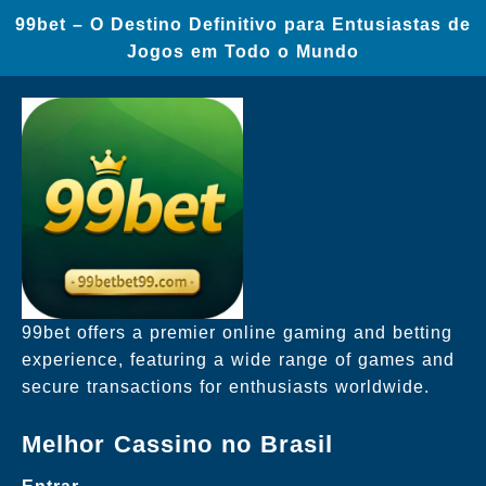
99bet – O Destino Definitivo para Entusiastas de
Jogos em Todo o Mundo
99bet offers a premier online gaming and betting
experience, featuring a wide range of games and
secure transactions for enthusiasts worldwide.
Melhor Cassino no Brasil