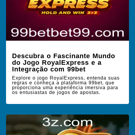
Descubra o Fascinante Mundo
do Jogo RoyalExpress e a
Integração com 99bet
Explore o jogo RoyalExpress, entenda suas
regras e conheça a plataforma 99bet, que
proporciona uma experiência imersiva para
os entusiastas de jogos de apostas.