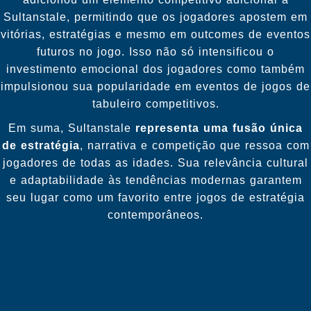
Sultanstale, permitindo que os jogadores apostem em
vitórias, estratégias e mesmo em outcomes de eventos
futuros no jogo. Isso não só intensificou o
investimento emocional dos jogadores como também
impulsionou sua popularidade em eventos de jogos de
tabuleiro competitivos.
Em suma, Sultanstale
representa uma fusão única
de estratégia
, narrativa e competição que ressoa com
jogadores de todas as idades. Sua relevância cultural
e adaptabilidade às tendências modernas garantem
seu lugar como um favorito entre jogos de estratégia
contemporâneos.