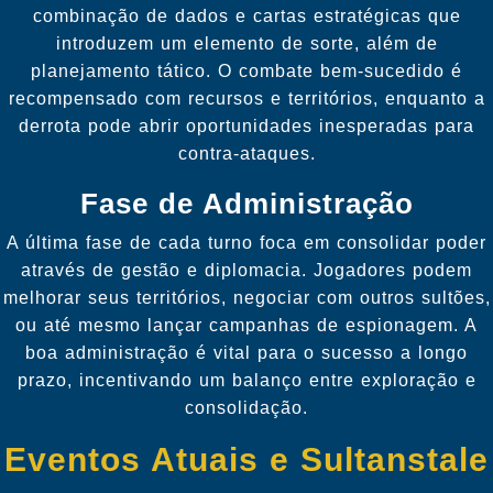
combinação de dados e cartas estratégicas que
introduzem um elemento de sorte, além de
planejamento tático. O combate bem-sucedido é
recompensado com recursos e territórios, enquanto a
derrota pode abrir oportunidades inesperadas para
contra-ataques.
Fase de Administração
A última fase de cada turno foca em consolidar poder
através de gestão e diplomacia. Jogadores podem
melhorar seus territórios, negociar com outros sultões,
ou até mesmo lançar campanhas de espionagem. A
boa administração é vital para o sucesso a longo
prazo, incentivando um balanço entre exploração e
consolidação.
Eventos Atuais e Sultanstale