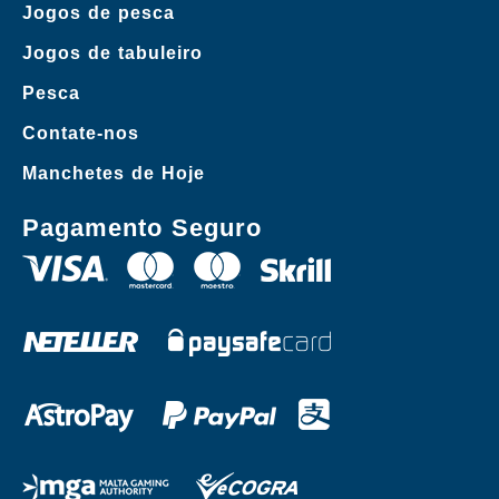
Jogos de pesca
Jogos de tabuleiro
Pesca
Contate-nos
Manchetes de Hoje
Pagamento Seguro