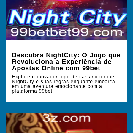
Descubra NightCity: O Jogo que
Revoluciona a Experiência de
Apostas Online com 99bet
Explore o inovador jogo de cassino online
NightCity e suas regras enquanto embarca
em uma aventura emocionante com a
plataforma 99bet.