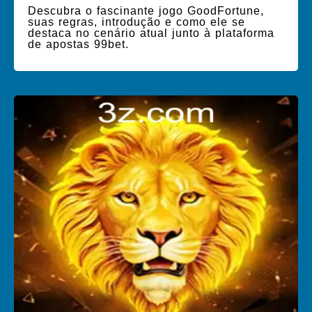
Descubra o fascinante jogo GoodFortune,
suas regras, introdução e como ele se
destaca no cenário atual junto à plataforma
de apostas 99bet.