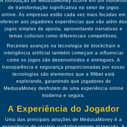
A introdução de MedusaMoney ocorre em um momento
de transformação significativa no setor de jogos
online. As empresas estão cada vez mais focadas em
oferecer aos jogadores experiências que vão além dos
jogos simples de aposta, aproveitando narrativas e
temas culturais como diferenciais competitivos.
Recentes avanços na tecnologia de blockchain e
inteligência artificial também começam a influenciar
como os jogos são desenvolvidos e entregues. A
transparência e segurança proporcionadas por essas
tecnologias são elementos que a
99bet
está
explorando, garantindo que jogadores de
MedusaMoney desfrutem de uma experiência online
moderna e segura.
A Experiência do Jogador
Uma das principais atrações de MedusaMoney é a
experiência de usuário cuidadosamente planejada. A