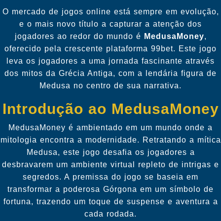
O mercado de jogos online está sempre em evolução,
e o mais novo título a capturar a atenção dos
jogadores ao redor do mundo é
MedusaMoney
,
oferecido pela crescente plataforma
99bet
. Este jogo
leva os jogadores a uma jornada fascinante através
dos mitos da Grécia Antiga, com a lendária figura de
Medusa no centro de sua narrativa.
Introdução ao MedusaMoney
MedusaMoney é ambientado em um mundo onde a
mitologia encontra a modernidade. Retratando a mítica
Medusa, este jogo desafia os jogadores a
desbravarem um ambiente virtual repleto de intrigas e
segredos. A premissa do jogo se baseia em
transformar a poderosa Górgona em um símbolo de
fortuna, trazendo um toque de suspense e aventura a
cada rodada.