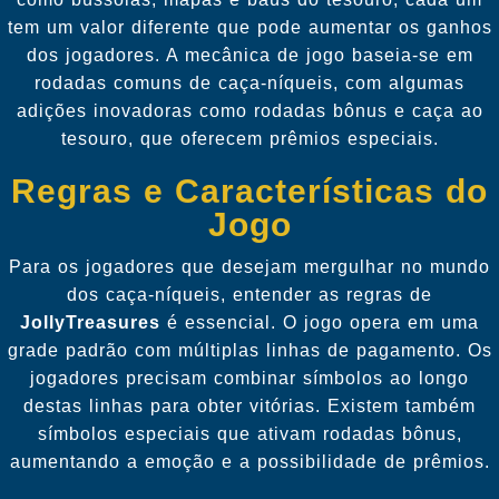
tem um valor diferente que pode aumentar os ganhos
dos jogadores. A mecânica de jogo baseia-se em
rodadas comuns de caça-níqueis, com algumas
adições inovadoras como rodadas bônus e caça ao
tesouro, que oferecem prêmios especiais.
Regras e Características do
Jogo
Para os jogadores que desejam mergulhar no mundo
dos caça-níqueis, entender as regras de
JollyTreasures
é essencial. O jogo opera em uma
grade padrão com múltiplas linhas de pagamento. Os
jogadores precisam combinar símbolos ao longo
destas linhas para obter vitórias. Existem também
símbolos especiais que ativam rodadas bônus,
aumentando a emoção e a possibilidade de prêmios.