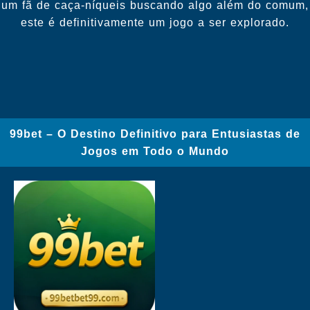
um fã de caça-níqueis buscando algo além do comum,
este é definitivamente um jogo a ser explorado.
99bet – O Destino Definitivo para Entusiastas de
Jogos em Todo o Mundo