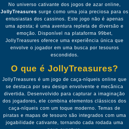
No universo cativante dos jogos de azar online,
JollyTreasures
surge como uma joia preciosa para os
entusiastas dos cassinos. Este jogo não é apenas
uma aposta; é uma aventura repleta de diversão e
emoção. Disponível na plataforma
99bet
,
JollyTreasures oferece uma experiência única que
envolve o jogador em uma busca por tesouros
escondidos.
O que é JollyTreasures?
JollyTreasures é um jogo de caça-níqueis online que
se destaca por seu design envolvente e mecânica
divertida. Desenvolvido para capturar a imaginação
dos jogadores, ele combina elementos clássicos dos
caça-níqueis com um toque moderno. Temas de
piratas e mapas de tesouro são integrados com uma
jogabilidade cativante, tornando cada rodada uma