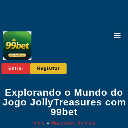
Rinha de galos
Jogos de pesc
Jogos de tab
Contate-nos
Manchetes de 
Entrar
Registrar
Explorando o Mundo do
Jogo JollyTreasures com
99bet
Início
»
Manchetes de Hoje