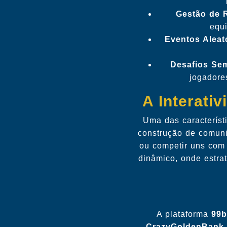
Gestão de 
equi
Eventos Aleat
Desafios Se
jogadore
A Interati
Uma das característ
construção de comuni
ou competir uns com 
dinâmico, onde estra
A plataforma
99b
CrazyGoldenBank