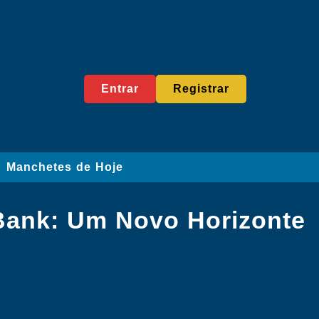
Entrar
Registrar
Manchetes de Hoje
Bank: Um Novo Horizonte