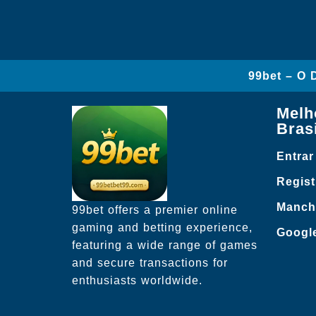
99bet – O 
Melh
Brasi
Entrar
Regist
Manch
99bet offers a premier online
gaming and betting experience,
Googl
featuring a wide range of games
and secure transactions for
enthusiasts worldwide.