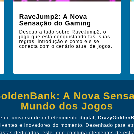
RaveJump2: A Nova
Sensação do Gaming
Descubra tudo sobre RaveJump2, o
jogo que está conquistando fãs, suas
regras, introdução e como ele se
conecta com o cenário atual de jogos.
oldenBank: A Nova Sens
Mundo dos Jogos
nte universo de entretenimento digital,
CrazyGolden
tivantes e inovadores do momento. Desenhado para atra
iastas dedicados, este jogo combina elementos de estr