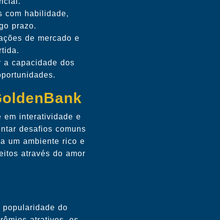
ncial.
s com habilidade,
go prazo.
tuações de mercado e
tida.
ar a capacidade dos
oportunidades.
yGoldenBank
 em interatividade e
entar desafios comuns
ia um ambiente rico e
eitos através do amor
 popularidade do
rêmios atrativos, os