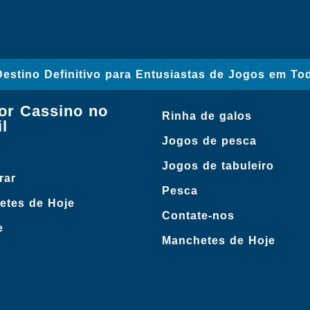
Destino Definitivo para Entusiastas de Jogos em T
or Cassino no
Rinha de galos
l
Jogos de pesca
Jogos de tabuleiro
rar
Pesca
etes de Hoje
Contate-nos
e
Manchetes de Hoje