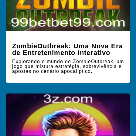
ZombieOutbreak: Uma Nova Era
de Entretenimento Interativo
Explorando o mundo de ZombieOutbreak, um
jogo que mistura estratégia, sobrevivência e
apostas no cenário apocalíptico.