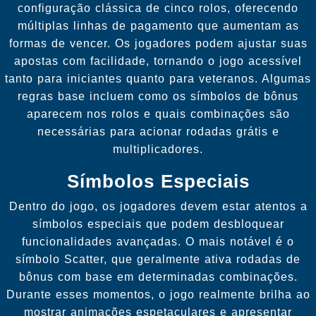
configuração clássica de cinco rolos, oferecendo
múltiplas linhas de pagamento que aumentam as
formas de vencer. Os jogadores podem ajustar suas
apostas com facilidade, tornando o jogo acessível
tanto para iniciantes quanto para veteranos. Algumas
regras base incluem como os símbolos de bônus
aparecem nos rolos e quais combinações são
necessárias para acionar rodadas grátis e
multiplicadores.
Símbolos Especiais
Dentro do jogo, os jogadores devem estar atentos a
símbolos especiais que podem desbloquear
funcionalidades avançadas. O mais notável é o
símbolo Scatter, que geralmente ativa rodadas de
bônus com base em determinadas combinações.
Durante esses momentos, o jogo realmente brilha ao
mostrar animações espetaculares e apresentar