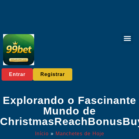
Rinha de galos
Jogos de pesc
Jogos de tab
Contate-nos
Manchetes de 
Entrar
Registrar
Explorando o Fascinante
Mundo de
ChristmasReachBonusBu
Início
»
Manchetes de Hoje