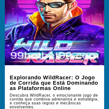
Explorando WildRacer: O Jogo
de Corrida que Está Dominando
as Plataformas Online
Descubra WildRacer, o emocionante jogo de
corrida que combina adrenalina e estratégia,
e conheça suas regras e mecânicas
envolventes.